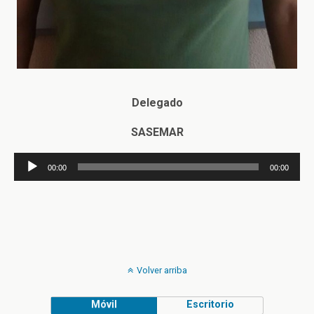
Delegado
SASEMAR
Reproductor
00:00
00:00
de
audio
Volver arriba
Móvil
Escritorio