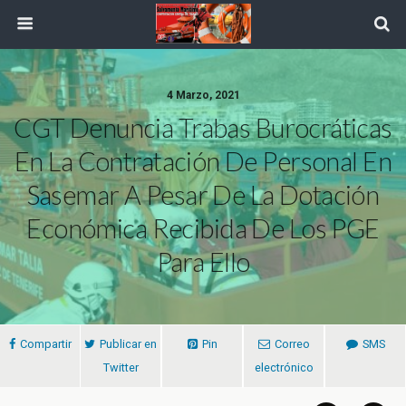
4 Marzo, 2021
CGT Denuncia Trabas Burocráticas
En La Contratación De Personal En
Sasemar A Pesar De La Dotación
Económica Recibida De Los PGE
Para Ello
Compartir
Publicar en
Pin
Correo
SMS
Twitter
electrónico