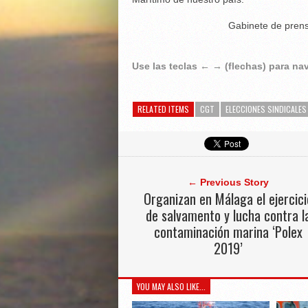
Gabinete de prens
Use las teclas ← → (flechas) para n
RELATED ITEMS
CGT
ELECCIONES SINDICALES
← Previous Story
Organizan en Málaga el ejercici
de salvamento y lucha contra l
contaminación marina ‘Polex
2019’
YOU MAY ALSO LIKE...