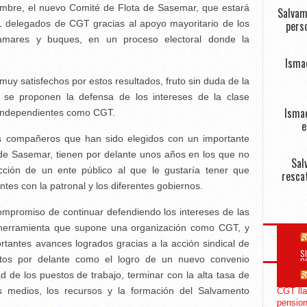
iembre, el nuevo Comité de Flota de Sasemar, que estará
Salvam
 delegados de CGT gracias al apoyo mayoritario de los
perso
damares y buques, en un proceso electoral donde la
Isma
y satisfechos por estos resultados, fruto sin duda de la
 se proponen la defensa de los intereses de la clase
Ismae
 independientes como CGT.
e
s compañeros que han sido elegidos con un importante
 de Sasemar, tienen por delante unos años en los que no
Sal
cción de un ente público al que le gustaría tener que
resca
tes con la patronal y los diferentes gobiernos.
promiso de continuar defendiendo los intereses de las
a herramienta que supone una organización como CGT, y
rtantes avances logrados gracias a la acción sindical de
S
tos por delante como el logro de un nuevo convenio
C
dad de los puestos de trabajo, terminar con la alta tasa de
os medios, los recursos y la formación del Salvamento
CGT lla
pension