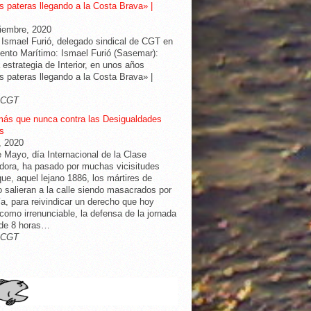
 pateras llegando a la Costa Brava» |
iembre, 2020
 Ismael Furió, delegado sindical de CGT en
nto Marítimo: Ismael Furió (Sasemar):
 estrategia de Interior, en unos años
 pateras llegando a la Costa Brava» |
-CGT
más que nunca contra las Desigualdades
s
l, 2020
e Mayo, día Internacional de la Clase
dora, ha pasado por muchas vicisitudes
ue, aquel lejano 1886, los mártires de
 salieran a la calle siendo masacrados por
cía, para reivindicar un derecho que hoy
omo irrenunciable, la defensa de la jornada
 de 8 horas…
-CGT