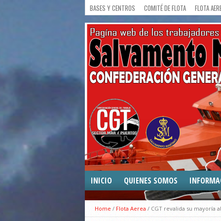
BASES Y CENTROS
COMITÉ DE FLOTA
FLOTA AER
INICIO
QUIENES SOMOS
INFORMA
COMUNICA
Home
/
Flota Aerea
/
CGT revalida su mayoría a
CONVENIO