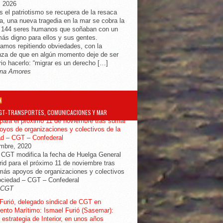
, 2026
s el patriotismo se recupera de la resaca
ra, una nueva tragedia en la mar se cobra la
e 144 seres humanos que soñaban con un
más digno para ellos y sus gentes.
amos repitiendo obviedades, con la
za de que en algún momento deje de ser
io hacerlo: “migrar es un derecho […]
na Amores
GT-TRANSPORTES, COMUNICACIONES Y MAR
ifica la fecha de Huelga General en
para el próximo 11 de noviembre tras sumar
yos de organizaciones y colectivos de la
ad – CGT – Confederal
embre, 2020
 CGT modifica la fecha de Huelga General
id para el próximo 11 de noviembre tras
ás apoyos de organizaciones y colectivos
ociedad – CGT – Confederal
-CGT
Furió, delegado sindical de CGT en
nto Marítimo: Ismael Furió (Sasemar):
 estrategia de Interior, en unos años