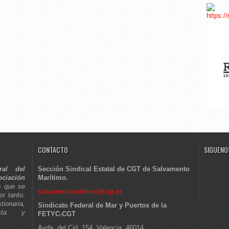
CONTACTO
SIGUENOS
ral del
Sección Sindical Estatal de CGT de Salvamento
ciación
Marítimo.
s que se
salvamentomaritimo@cgt.es
or tanto:
tionaria,
Sindicato Federal de Mar y Puertos de la
lista y
FETYC-CGT
Avda. del Cid, 154, Valencia, 46014