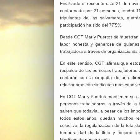
Finalizado el recuento este 21 de nov
conformado por 21 personas, tendrá 11
tripulantes de las salvamares, guar
participación ha sido del 77’5%.
Desde CGT Mar y Puertos se muestran mu
labor honesta y generosa de quienes
trabajadora a través de organizaciones
En este sentido, CGT afirma que esto
respaldo de las personas trabajadoras
contarán con la simpatía de una dire
relacionarse con sindicatos más conniven
En CGT Mar y Puertos mantienen su com
personas trabajadoras, a través de l
saben que todavía, a pesar de los impo
todos estos años, quedan muchos re
colectivo, la regularización de la totali
temporalidad de la flota y mejorar l
Marítimo de nuestro país.