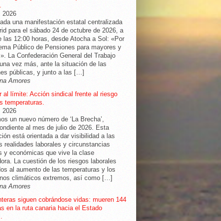
.
, 2026
da una manifestación estatal centralizada
id para el sábado 24 de octubre de 2026, a
de las 12:00 horas, desde Atocha a Sol: «Por
tema Público de Pensiones para mayores y
». La Confederación General del Trabajo
una vez más, ante la situación de las
es públicas, y junto a las […]
na Amores
 al límite: Acción sindical frente al riesgo
as temperaturas.
, 2026
os un nuevo número de ‘La Brecha’,
ondiente al mes de julio de 2026. Esta
ción está orientada a dar visibilidad a las
as realidades laborales y circunstancias
s y económicas que vive la clase
dora. La cuestión de los riesgos laborales
os al aumento de las temperaturas y los
nos climáticos extremos, así como […]
na Amores
nteras siguen cobrándose vidas: mueren 144
s en la ruta canaria hacia el Estado
.