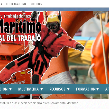
EA
FLOTA MARITIMA
NOTICIAS
CIÓN ▼
MULTIMEDIA ▼
RECURSOS ▼
FORMACIÓN▼
AF
DOS
CGT EN MEDIOS
ENLACES DE INTERES
CGT ►
bsoluta en las elecciones sindicales en Salvamento Marítimo
S
FOTOGRAFIAS
TRAFFIC