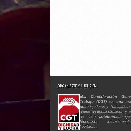
ORGANIZATE Y LUCHA EN:
«La Confederación Gene
Trabajo (CGT) es una aso
de
trabajadores y trabajadora
define anarcosindicalista, y p
de clase,
autónoma,
autoges
federalista, internaciona
libertaria.»