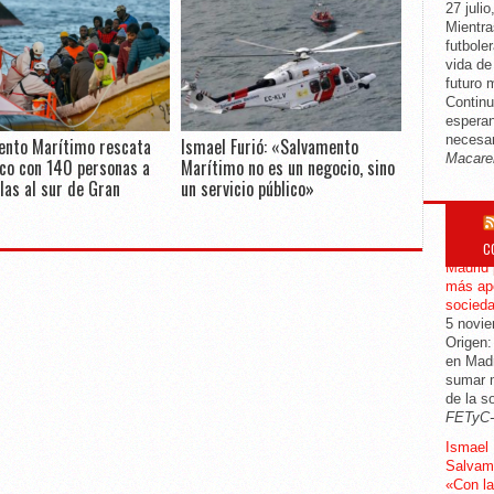
27 julio
Mientra
futbole
vida d
futuro 
Continu
esperan
necesar
ento Marítimo rescata
Ismael Furió: «Salvamento
Macare
co con 140 personas a
Marítimo no es un negocio, sino
las al sur de Gran
un servicio público»
C
CGT mod
Madrid 
más apo
socied
5 novi
Origen:
en Madr
sumar m
de la s
FETyC
Ismael 
Salvame
«Con la