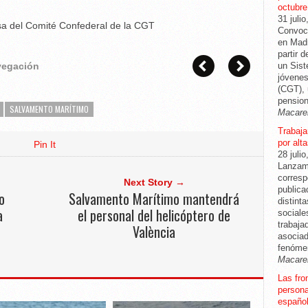
octubre
31 julio
a del Comité Confederal de la CGT
Convoca
en Madr
partir 
avegación
un Sis
jóvenes
(CGT), 
pension
SALVAMENTO MARÍTIMO
Macare
Trabajar
por alt
Pin It
28 julio
Lanzam
corresp
Next Story →
publica
o
Salvamento Marítimo mantendrá
distint
a
el personal del helicóptero de
sociale
trabaja
València
asociad
fenóme
Macare
Las fro
persona
español