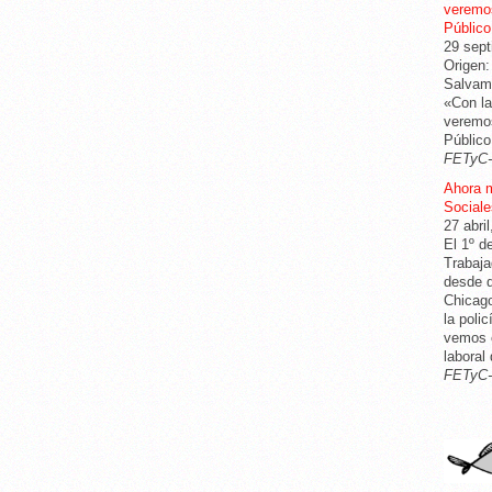
veremos
Público
29 sept
Origen:
Salvame
«Con la
veremos
Público
FETyC
Ahora 
Sociale
27 abri
El 1º d
Trabaja
desde q
Chicago
la poli
vemos c
laboral
FETyC