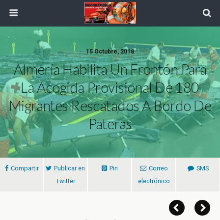
15 Octubre, 2018
Almería Habilita Un Frontón Para
La Acogida Provisional De 180
Migrantes Rescatados A Bordo De
Pateras
Compartir
Publicar en
Pin
Correo
SMS
Twitter
electrónico