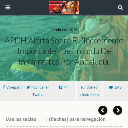
7 Febrero, 2015
APDH Alerta Sobre El “incremento
Importante” De Entrada De
Inmigrantes Por Andalucía.
Compartir
Publicar en
Pin
Correo
SMS
Twitter
electrónico
Use las teclas ← → (flechas) para navegación