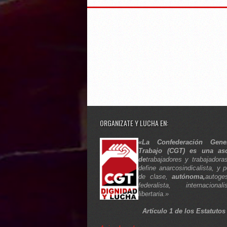
ORGANIZATE Y LUCHA EN:
«La Confederación Gene
Trabajo (CGT) es una aso
de
trabajadores y trabajadora
define anarcosindicalista, y p
de clase,
autónoma,
autoges
federalista, internaciona
libertaria.»
Artículo 1 de los Estatutos