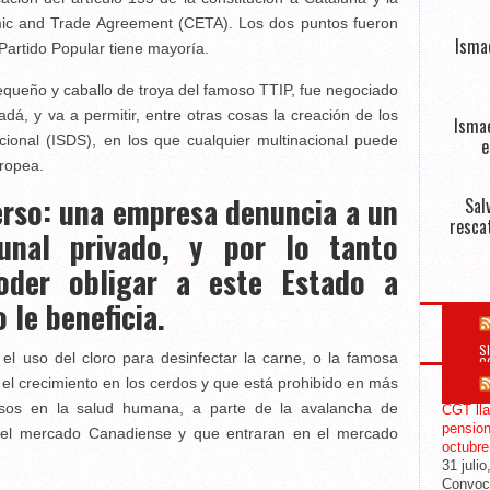
ic and Trade Agreement (CETA). Los dos puntos fueron
Isma
Partido Popular tiene mayoría.
equeño y caballo de troya del famoso TTIP, fue negociado
á, y va a permitir, entre otras cosas la creación de los
Ismae
acional (ISDS), en los que cualquier multinacional puede
e
ropea.
rso: una empresa denuncia a un
Sal
resca
unal privado, y por lo tanto
poder obligar a este Estado a
 le beneficia.
S
 el uso del cloro para desinfectar la carne, o la famosa
C
el crecimiento en los cerdos y que está prohibido en más
sos en la salud humana, a parte de la avalancha de
CGT lla
pension
n el mercado Canadiense y que entraran en el mercado
octubre
31 julio
Convoca