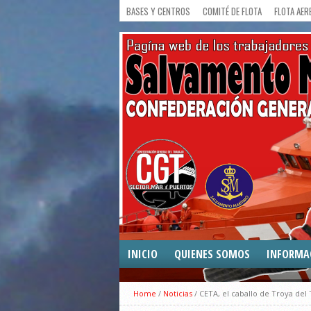
BASES Y CENTROS
COMITÉ DE FLOTA
FLOTA AER
INICIO
QUIENES SOMOS
INFORMA
COMUNICA
Home
/
Noticias
/
CETA, el caballo de Troya del 
CONVENIO