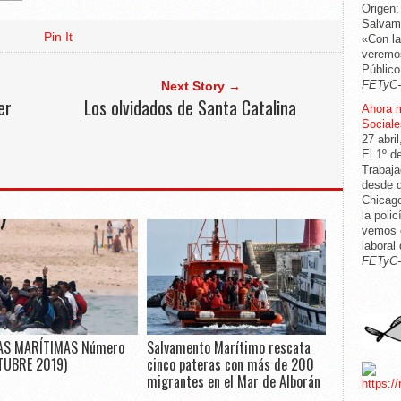
Origen:
Salvame
Pin It
«Con la
veremos
Público
FETyC
Next Story →
er
Los olvidados de Santa Catalina
Ahora 
Sociale
27 abri
El 1º d
Trabaja
desde q
Chicago
la poli
vemos c
laboral
FETyC
AS MARÍTIMAS Número
Salvamento Marítimo rescata
TUBRE 2019)
cinco pateras con más de 200
migrantes en el Mar de Alborán