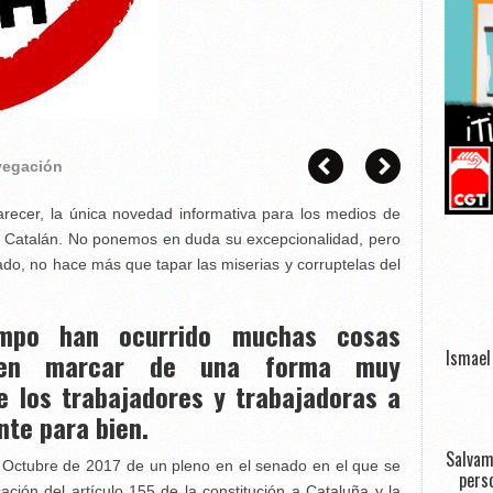
avegación
recer, la única novedad informativa para los medios de
to Catalán. No ponemos en duda su excepcionalidad, pero
eado, no hace más que tapar las miserias y corruptelas del
empo han ocurrido muchas cosas
Ismael 
eden marcar de una forma muy
de los trabajadores y trabajadoras a
nte para bien.
Salvam
e Octubre de 2017 de un pleno en el senado en el que se
perso
ación del artículo 155 de la constitución a Cataluña y la