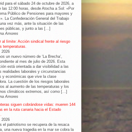
id para el sábado 24 de octubre de 2026, a
de las 12:00 horas, desde Atocha a Sol: «Por
tema Público de Pensiones para mayores y
». La Confederación General del Trabajo
una vez más, ante la situación de las
es públicas, y junto a las […]
na Amores
 al límite: Acción sindical frente al riesgo
as temperaturas.
, 2026
os un nuevo número de ‘La Brecha’,
ondiente al mes de julio de 2026. Esta
ción está orientada a dar visibilidad a las
as realidades laborales y circunstancias
s y económicas que vive la clase
dora. La cuestión de los riesgos laborales
os al aumento de las temperaturas y los
nos climáticos extremos, así como […]
na Amores
nteras siguen cobrándose vidas: mueren 144
s en la ruta canaria hacia el Estado
.
, 2026
s el patriotismo se recupera de la resaca
ra, una nueva tragedia en la mar se cobra la