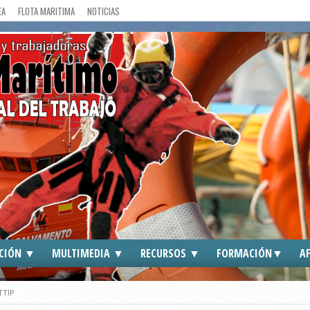
EA
FLOTA MARITIMA
NOTICIAS
CIÓN ▼
MULTIMEDIA ▼
RECURSOS ▼
FORMACIÓN▼
AF
DOS
CGT EN MEDIOS
ENLACES DE INTERES
CGT ►
TTIP
S
FOTOGRAFIAS
TRAFFIC