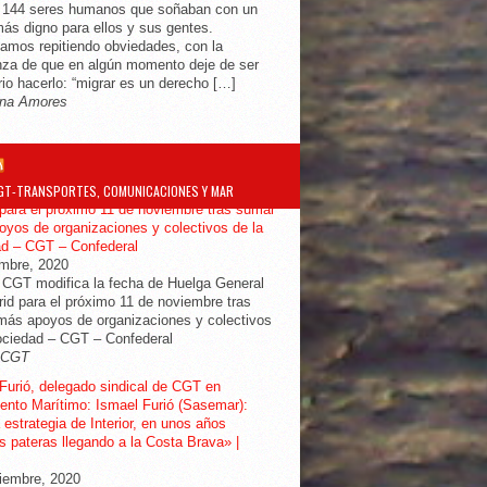
e 144 seres humanos que soñaban con un
más digno para ellos y sus gentes.
amos repitiendo obviedades, con la
za de que en algún momento deje de ser
io hacerlo: “migrar es un derecho […]
na Amores
GT-TRANSPORTES, COMUNICACIONES Y MAR
ifica la fecha de Huelga General en
para el próximo 11 de noviembre tras sumar
yos de organizaciones y colectivos de la
ad – CGT – Confederal
embre, 2020
 CGT modifica la fecha de Huelga General
id para el próximo 11 de noviembre tras
ás apoyos de organizaciones y colectivos
ociedad – CGT – Confederal
-CGT
Furió, delegado sindical de CGT en
nto Marítimo: Ismael Furió (Sasemar):
 estrategia de Interior, en unos años
 pateras llegando a la Costa Brava» |
iembre, 2020