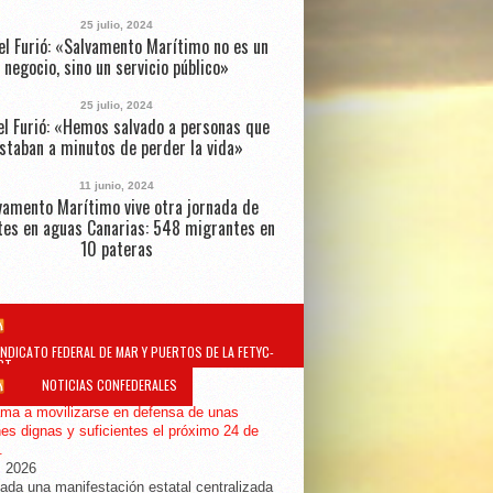
25 julio, 2024
el Furió: «Salvamento Marítimo no es un
negocio, sino un servicio público»
25 julio, 2024
l Furió: «Hemos salvado a personas que
staban a minutos de perder la vida»
11 junio, 2024
vamento Marítimo vive otra jornada de
tes en aguas Canarias: 548 migrantes en
10 pateras
INDICATO FEDERAL DE MAR Y PUERTOS DE LA FETYC-
GT
NOTICIAS CONFEDERALES
ma a movilizarse en defensa de unas
es dignas y suficientes el próximo 24 de
.
, 2026
da una manifestación estatal centralizada