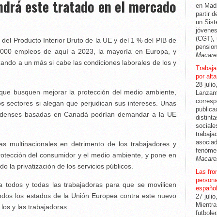
ndrá este tratado en el mercado
en Madr
partir 
un Sis
jóvenes
(CGT), 
del Producto Interior Bruto de la UE y del 1 % del PIB de
pension
.000 empleos de aquí a 2023, la mayoría en Europa, y
Macare
izando a un más si cabe las condiciones laborales de los y
Trabajar
por alt
28 julio
que busquen mejorar la protección del medio ambiente,
Lanzam
corresp
tos sectores si alegan que perjudican sus intereses. Unas
publica
unidenses basadas en Canadá podrían demandar a la UE
distint
sociale
trabaja
asociad
as multinacionales en detrimento de los trabajadores y
fenóme
rotección del consumidor y el medio ambiente, y pone en
Macare
o la privatización de los servicios públicos.
Las fro
persona
todos y todas las trabajadoras para que se movilicen
español
todos los estados de la Unión Europea contra este nuevo
27 julio
Mientra
los y las trabajadoras.
futbole