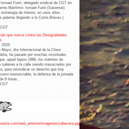
 Ismael Furió, delegado sindical de CGT en
nto Marítimo: Ismael Furió (Sasemar):
 estrategia de Interior, en unos años
 pateras llegando a la Costa Brava» |
-CGT
más que nunca contra las Desigualdades
s
l, 2020
e Mayo, día Internacional de la Clase
dora, ha pasado por muchas vicisitudes
ue, aquel lejano 1886, los mártires de
 salieran a la calle siendo masacrados por
cía, para reivindicar un derecho que hoy
omo irrenunciable, la defensa de la jornada
 de 8 horas…
-CGT