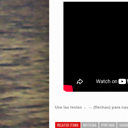
Use las teclas ← → (flechas) para n
RELATED ITEMS
NOTICIAS
PORTADA
SOCIE