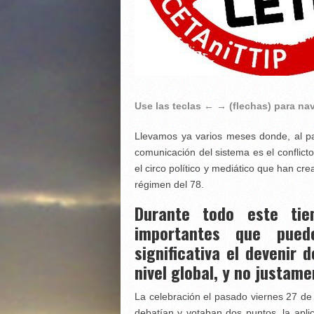
Use las teclas ← → (flechas) para n
Llevamos ya varios meses donde, al pa
comunicación del sistema es el conflic
el circo político y mediático que han cr
régimen del 78.
Durante todo este ti
importantes que pu
significativa el devenir 
nivel global, y no justame
La celebración el pasado viernes 27 d
debatían y votaban dos puntos, la aplic