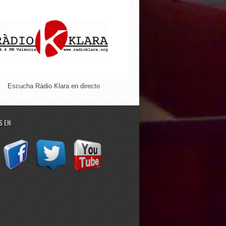
Escucha Ràdio Klara en directo
 EN: