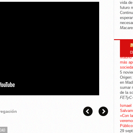
vida d
futuro 
Continu
esperan
necesar
Macare
C
CGT mod
Madrid 
más apo
socied
5 novi
Origen:
en Madr
sumar m
de la s
FETyC
Ismael 
Salvame
avegación
«Con la
veremos
Público
DAD
29 sept