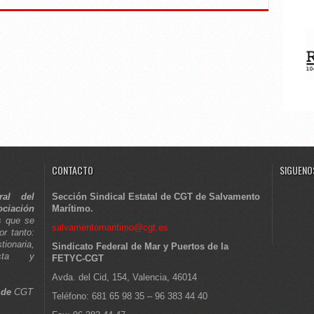
CONTACTO
SIGUENOS
ral del
Sección Sindical Estatal de CGT de Salvamento
ciación
Marítimo.
s que se
salvamentomaritimo@cgt.es
or tanto:
tionaria,
Sindicato Federal de Mar y Puertos de la
lista y
FETYC-CGT
Avda. del Cid, 154, Valencia, 46014
 de
CGT
Teléfono: 681 65 98 35 – 96 383 44 40