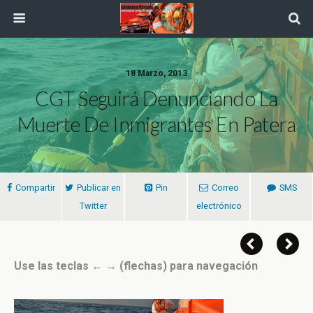
18 Marzo, 2013
CGT Seguirá Denunciando La
Muerte De Inmigrantes En Patera
Compartir
Publicar en
Pin
Correo
SMS
Twitter
electrónico
Use las teclas ← → (flechas) para navegación