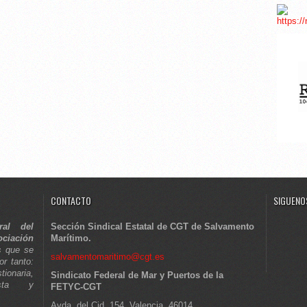
CONTACTO
SIGUENOS
ral del
Sección Sindical Estatal de CGT de Salvamento
ciación
Marítimo.
s que se
salvamentomaritimo@cgt.es
or tanto:
tionaria,
Sindicato Federal de Mar y Puertos de la
lista y
FETYC-CGT
Avda. del Cid, 154, Valencia, 46014