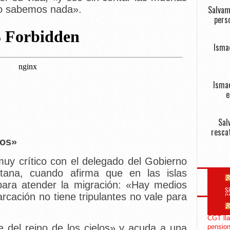
no sabemos nada».
Salvam
perso
Isma
Ismae
e
Sal
resca
los»
muy crítico con el delegado del Gobierno
tana, cuando afirma que en las islas
 para atender la migración: «Hay medios
S
rcación no tiene tripulantes no vale para
C
CGT lla
e del reino de los cielos» y acuda a una
pension