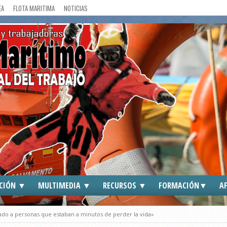
EA
FLOTA MARITIMA
NOTICIAS
CIÓN ▼
MULTIMEDIA ▼
RECURSOS ▼
FORMACIÓN▼
AF
DOS
CGT EN MEDIOS
ENLACES DE INTERES
CGT ►
ado a personas que estaban a minutos de perder la vida»
S
FOTOGRAFIAS
TRAFFIC