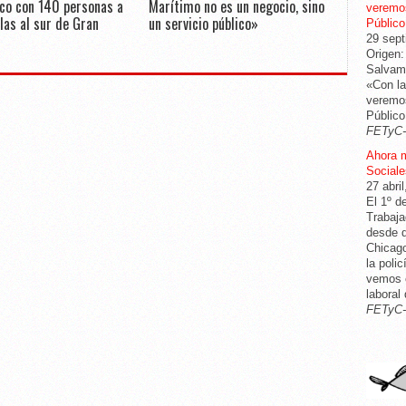
co con 140 personas a
Marítimo no es un negocio, sino
veremos
las al sur de Gran
un servicio público»
Público
29 sept
Origen:
Salvame
«Con la
veremos
Público
FETyC
Ahora 
Sociale
27 abri
El 1º d
Trabaja
desde q
Chicago
la poli
vemos c
laboral
FETyC