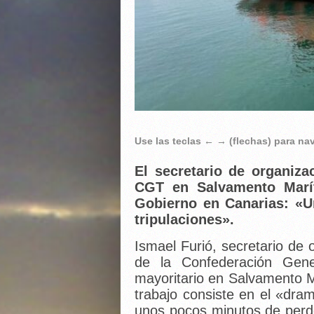
Use las teclas ← → (flechas) para n
El secretario de organiza
CGT en Salvamento Marít
Gobierno en Canarias: «U
tripulaciones».
Ismael Furió, secretario de 
de la Confederación Gene
mayoritario en Salvamento M
trabajo consiste en el «dra
unos pocos minutos de perde