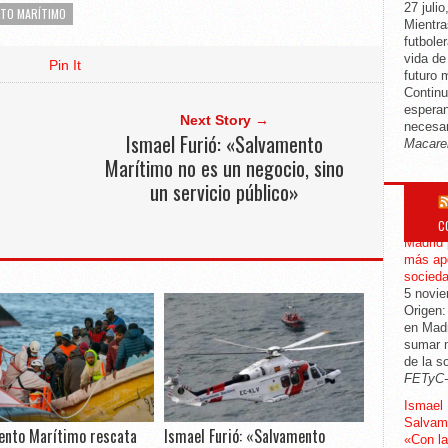
27 julio
TO MARÍTIMO
Mientra
futbole
vida d
Pin It
futuro 
Continu
esperan
Next Story →
necesar
Ismael Furió: «Salvamento
Macare
Marítimo no es un negocio, sino
un servicio público»
C
CGT mod
Madrid 
más apo
socied
5 novi
Origen:
en Madr
sumar m
de la s
FETyC
Ismael 
Salvame
ento Marítimo rescata
Ismael Furió: «Salvamento
«Con la