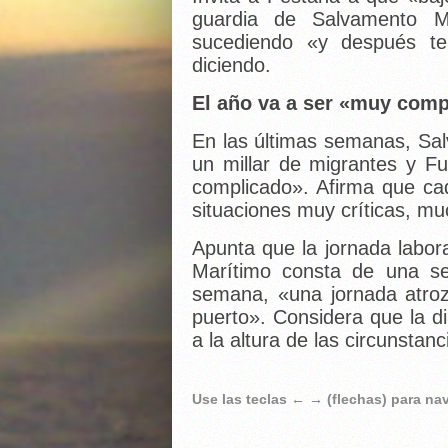
guardia de Salvamento M
sucediendo «y después te
diciendo.
El año va a ser «muy comp
En las últimas semanas, Sa
un millar de migrantes y F
complicado». Afirma que c
situaciones muy críticas, m
Apunta que la jornada labora
Marítimo consta de una s
semana, «una jornada atro
puerto». Considera que la d
a la altura de las circunstanc
Use las teclas ← → (flechas) para n