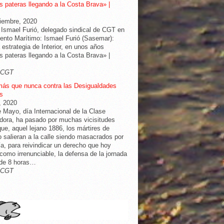
 pateras llegando a la Costa Brava» |
iembre, 2020
 Ismael Furió, delegado sindical de CGT en
nto Marítimo: Ismael Furió (Sasemar):
 estrategia de Interior, en unos años
 pateras llegando a la Costa Brava» |
-CGT
más que nunca contra las Desigualdades
s
l, 2020
e Mayo, día Internacional de la Clase
dora, ha pasado por muchas vicisitudes
ue, aquel lejano 1886, los mártires de
 salieran a la calle siendo masacrados por
cía, para reivindicar un derecho que hoy
omo irrenunciable, la defensa de la jornada
 de 8 horas…
-CGT