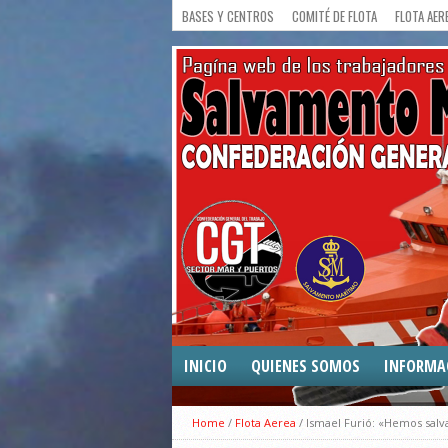
BASES Y CENTROS
COMITÉ DE FLOTA
FLOTA AER
INICIO
QUIENES SOMOS
INFORMA
COMUNICA
Home
/
Flota Aerea
/
Ismael Furió: «Hemos salv
CONVENIO