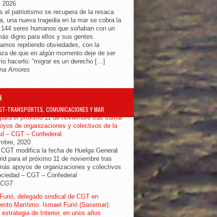
, 2026
s el patriotismo se recupera de la resaca
ra, una nueva tragedia en la mar se cobra la
e 144 seres humanos que soñaban con un
más digno para ellos y sus gentes.
amos repitiendo obviedades, con la
za de que en algún momento deje de ser
io hacerlo: “migrar es un derecho […]
na Amores
GT-TRANSPORTES, COMUNICACIONES Y MAR
ifica la fecha de Huelga General en
para el próximo 11 de noviembre tras sumar
yos de organizaciones y colectivos de la
ad – CGT – Confederal
embre, 2020
 CGT modifica la fecha de Huelga General
id para el próximo 11 de noviembre tras
ás apoyos de organizaciones y colectivos
ociedad – CGT – Confederal
-CGT
Furió, delegado sindical de CGT en
nto Marítimo: Ismael Furió (Sasemar):
 estrategia de Interior, en unos años