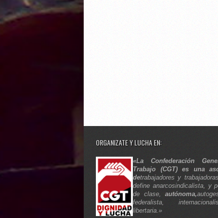
ORGANIZATE Y LUCHA EN:
«La Confederación Gene
Trabajo (CGT) es una aso
de
trabajadores y trabajadora
define anarcosindicalista, y p
de clase,
autónoma,
autoges
federalista, internaciona
libertaria.»