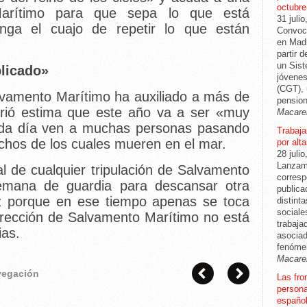
octubre
arítimo para que sepa lo que está
31 julio
nga el cuajo de repetir lo que están
Convoca
en Madr
partir 
un Sis
licado»
jóvenes
(CGT), 
lvamento Marítimo ha auxiliado a más de
pension
urió estima que este año va a ser «muy
Macare
ada día ven a muchas personas pasando
Trabajar
uchos de los cuales mueren en el mar.
por alt
28 julio
Lanzam
l de cualquier tripulación de Salvamento
corresp
emana de guardia para descansar otra
publica
z porque en ese tiempo apenas se toca
distint
sociale
irección de Salvamento Marítimo no está
trabaja
ias.
asociad
fenóme
Macare
avegación
Las fro
persona
español