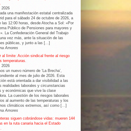
.
, 2026
da una manifestación estatal centralizada
id para el sábado 24 de octubre de 2026, a
de las 12:00 horas, desde Atocha a Sol: «Por
tema Público de Pensiones para mayores y
». La Confederación General del Trabajo
una vez más, ante la situación de las
es públicas, y junto a las […]
na Amores
 al límite: Acción sindical frente al riesgo
as temperaturas.
, 2026
os un nuevo número de ‘La Brecha’,
ondiente al mes de julio de 2026. Esta
ción está orientada a dar visibilidad a las
as realidades laborales y circunstancias
s y económicas que vive la clase
dora. La cuestión de los riesgos laborales
os al aumento de las temperaturas y los
nos climáticos extremos, así como […]
na Amores
nteras siguen cobrándose vidas: mueren 144
s en la ruta canaria hacia el Estado
.