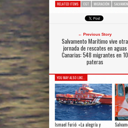
RELATED ITEMS
CGT
MIGRACIÓN
SALVAMEN
← Previous Story
Salvamento Marítimo vive otra
jornada de rescates en aguas
Canarias: 548 migrantes en 10
pateras
YOU MAY ALSO LIKE...
Ismael Furió: «La alegría y
Salvam