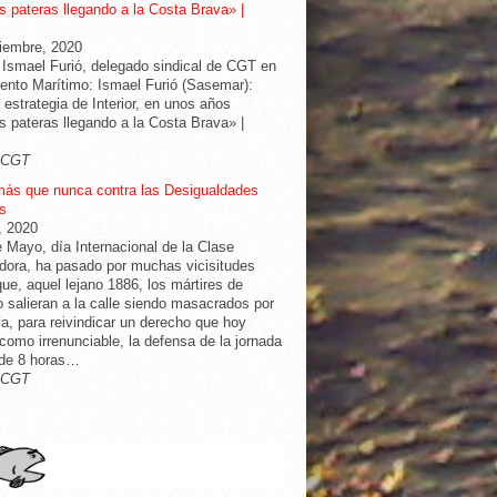
 pateras llegando a la Costa Brava» |
iembre, 2020
 Ismael Furió, delegado sindical de CGT en
nto Marítimo: Ismael Furió (Sasemar):
 estrategia de Interior, en unos años
 pateras llegando a la Costa Brava» |
-CGT
más que nunca contra las Desigualdades
s
l, 2020
e Mayo, día Internacional de la Clase
dora, ha pasado por muchas vicisitudes
ue, aquel lejano 1886, los mártires de
 salieran a la calle siendo masacrados por
cía, para reivindicar un derecho que hoy
omo irrenunciable, la defensa de la jornada
 de 8 horas…
-CGT