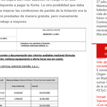
27 julio
spuesta a pagar la Xunta. La otra posibilidad que daba
Mientra
futbole
 mejorar las condiciones de partida de la licitación era la
vida d
cio prestadas de manera gratuita, pero nuevamente
futuro 
trabajo a mayores.
Continu
esperan
necesar
Macare
C
CGT mod
Madrid 
más apo
socied
5 novi
Origen:
en Madr
sumar m
de la s
FETyC
Ismael 
Salvame
«Con la