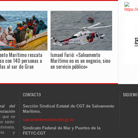
ento Marítimo rescata
Ismael Furió: «Salvamento
co con 140 personas a
Marítimo no es un negocio, sino
las al sur de Gran
un servicio público»
CONTACTO
SIGUENOS
ral del
Sección Sindical Estatal de CGT de Salvamento
ciación
Marítimo.
s que se
salvamentomaritimo@cgt.es
or tanto:
tionaria,
Sindicato Federal de Mar y Puertos de la
lista y
FETYC-CGT