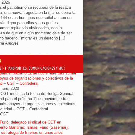
, 2026
s el patriotismo se recupera de la resaca
ra, una nueva tragedia en la mar se cobra la
e 144 seres humanos que soñaban con un
más digno para ellos y sus gentes.
amos repitiendo obviedades, con la
za de que en algún momento deje de ser
io hacerlo: “migrar es un derecho […]
na Amores
GT-TRANSPORTES, COMUNICACIONES Y MAR
ifica la fecha de Huelga General en
para el próximo 11 de noviembre tras sumar
yos de organizaciones y colectivos de la
ad – CGT – Confederal
embre, 2020
 CGT modifica la fecha de Huelga General
id para el próximo 11 de noviembre tras
ás apoyos de organizaciones y colectivos
ociedad – CGT – Confederal
-CGT
Furió, delegado sindical de CGT en
nto Marítimo: Ismael Furió (Sasemar):
 estrategia de Interior, en unos años