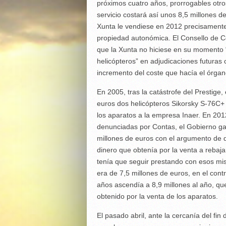
próximos cuatro años, prorrogables otr
servicio costará así unos 8,5 millones d
Xunta le vendiese en 2012 precisamente
propiedad autonómica. El Consello de Con
que la Xunta no hiciese en su momento “
helicópteros” en adjudicaciones futuras
incremento del coste que hacía el órgano
En 2005, tras la catástrofe del Prestig
euros dos helicópteros Sikorsky S-76C+ y
los aparatos a la empresa Inaer. En 2012
denunciadas por Contas, el Gobierno gal
millones de euros con el argumento de 
dinero que obtenía por la venta a rebaja
tenía que seguir prestando con esos mis
era de 7,5 millones de euros, en el cont
años ascendía a 8,9 millones al año, que
obtenido por la venta de los aparatos.
El pasado abril, ante la cercanía del fi