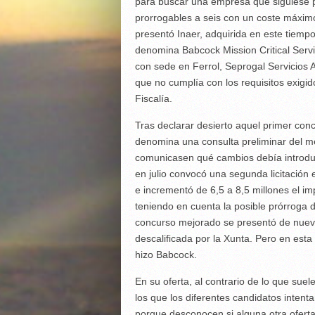
para buscar una empresa que siguiese p
prorrogables a seis con un coste máximo 
presentó Inaer, adquirida en este tiempo
denomina Babcock Mission Critical Ser
con sede en Ferrol, Seprogal Servicios 
que no cumplía con los requisitos exigid
Fiscalía.
Tras declarar desierto aquel primer concu
denomina una consulta preliminar del m
comunicasen qué cambios debía introduci
en julio convocó una segunda licitación 
e incrementó de 6,5 a 8,5 millones el i
teniendo en cuenta la posible prórroga 
concurso mejorado se presentó de nuevo
descalificada por la Xunta. Pero en esta
hizo Babcock.
En su oferta, al contrario de lo que sue
los que los diferentes candidatos intent
porque desconocen si alguna otra oferta