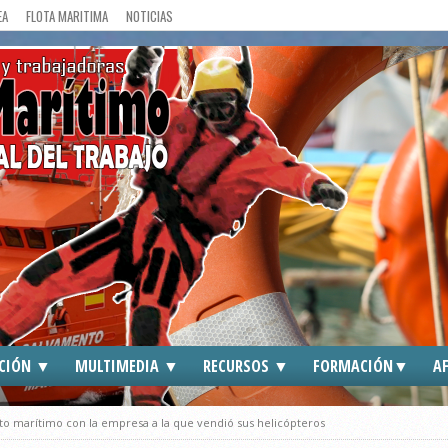
EA
FLOTA MARITIMA
NOTICIAS
CIÓN ▼
MULTIMEDIA ▼
RECURSOS ▼
FORMACIÓN▼
AF
DOS
CGT EN MEDIOS
ENLACES DE INTERES
CGT ►
to marítimo con la empresa a la que vendió sus helicópteros
S
FOTOGRAFIAS
TRAFFIC