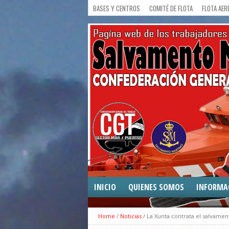
BASES Y CENTROS
COMITÉ DE FLOTA
FLOTA AER
INICIO
QUIENES SOMOS
INFORMA
COMUNICA
Home
/
Noticias
/
La Xunta contrata el salvamen
CONVENIO