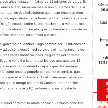
os dos años hasta un máximo de 51 millones de euros. El
Salvam
e euros al año, un millón más al año que antes de que la
perso
 a Inaer los dos helicópteros que hasta entonces eran
tas, equivalente del Tribunal de Cuentas estatal, criticó
Isma
ningún estudio sobre la repercusión de la venta de los
 como la ahora concretada, que confirma el augurio de un
 fiscalizador de las cuentas públicas.
Ismae
e
e, el gobierno de Manuel Fraga compró por 27 millones de
 adjudicó la gestión del servicio y el mantenimiento de
, tras varias modificaciones irregulares del contrato
Sal
lego le vendió a la empresa los dos aparatos por 13
resca
que se estaban quedando viejos y que destinaría el
r la cuota anual a pagarle por operar el servicio, que
mos aparatos. Si hasta 2012 el coste anual del servicio
rato que le otorgó ese año la Xunta a Inaer por cinco
 lograba rebajar a 6,1 millones gracias a restar lo
S
C
CGT lla
n de aquel contrato, la Xunta convocó un nuevo concurso
pension