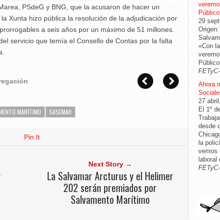
veremos
n Marea, PSdeG y BNG, que la acusaron de hacer un
Público
a Xunta hizo pública la resolución de la adjudicación por
29 sept
, prorrogables a seis años por un máximo de 51 millones.
Origen:
Salvame
del servicio que temía el Consello de Contas por la falta
«Con la
a.
veremos
Público
FETyC
avegación
Ahora 
Sociale
27 abri
El 1º d
MENTO MARÍTIMO
SASEMAR
Trabaja
desde q
Chicago
Pin It
la poli
vemos c
laboral
Next Story →
FETyC
y
La Salvamar Arcturus y el Helimer
202 serán premiados por
Salvamento Marítimo