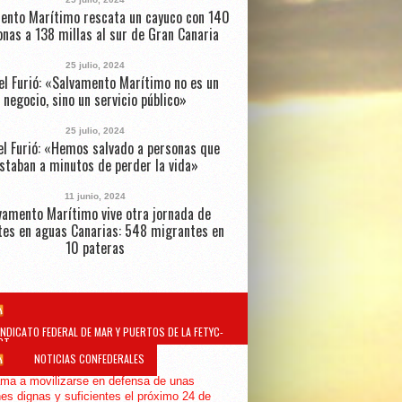
ento Marítimo rescata un cayuco con 140
nas a 138 millas al sur de Gran Canaria
25 julio, 2024
el Furió: «Salvamento Marítimo no es un
negocio, sino un servicio público»
25 julio, 2024
l Furió: «Hemos salvado a personas que
staban a minutos de perder la vida»
11 junio, 2024
vamento Marítimo vive otra jornada de
tes en aguas Canarias: 548 migrantes en
10 pateras
INDICATO FEDERAL DE MAR Y PUERTOS DE LA FETYC-
GT
NOTICIAS CONFEDERALES
ma a movilizarse en defensa de unas
es dignas y suficientes el próximo 24 de