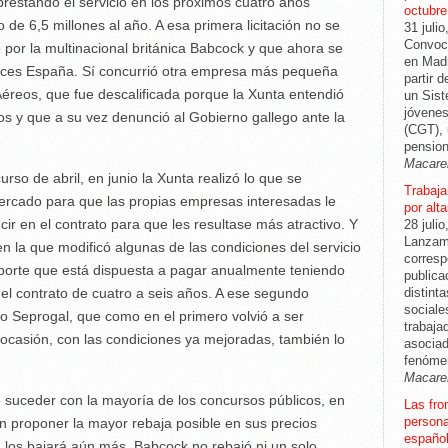
restando el servicio en los próximos cuatro años
octubre
de 6,5 millones al año. A esa primera licitación no se
31 julio
Convoca
 por la multinacional británica Babcock y que ahora se
en Madr
vices España. Sí concurrió otra empresa más pequeña
partir 
Aéreos, que fue descalificada porque la Xunta entendió
un Sis
jóvenes
os y que a su vez denunció al Gobierno gallego ante la
(CGT), 
pension
Macare
rso de abril, en junio la Xunta realizó lo que se
Trabajar
ercado para que las propias empresas interesadas le
por alt
r en el contrato para que les resultase más atractivo. Y
28 julio
Lanzam
en la que modificó algunas de las condiciones del servicio
corresp
mporte que está dispuesta a pagar anualmente teniendo
publica
del contrato de cuatro a seis años. A ese segundo
distint
sociale
 Seprogal, que como en el primero volvió a ser
trabaja
 ocasión, con las condiciones ya mejoradas, también lo
asociad
fenóme
Macare
le suceder con la mayoría de los concursos públicos, en
Las fro
persona
an proponer la mayor rebaja posible en sus precios
español
 los bajará aún más, Babcock no rebajó ni un solo