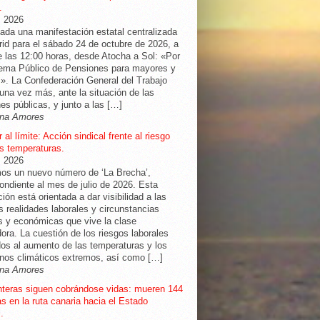
.
, 2026
da una manifestación estatal centralizada
id para el sábado 24 de octubre de 2026, a
de las 12:00 horas, desde Atocha a Sol: «Por
tema Público de Pensiones para mayores y
». La Confederación General del Trabajo
una vez más, ante la situación de las
es públicas, y junto a las […]
na Amores
 al límite: Acción sindical frente al riesgo
as temperaturas.
, 2026
os un nuevo número de ‘La Brecha’,
ondiente al mes de julio de 2026. Esta
ción está orientada a dar visibilidad a las
as realidades laborales y circunstancias
s y económicas que vive la clase
dora. La cuestión de los riesgos laborales
os al aumento de las temperaturas y los
nos climáticos extremos, así como […]
na Amores
nteras siguen cobrándose vidas: mueren 144
s en la ruta canaria hacia el Estado
.