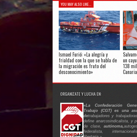
YOU MAY ALSO LIKE...
Ismael Furió: «La alegría y
Salvam
frialdad con la que se habla de
un cayu
la migración es fruto del
138 mil
desconocimiento»
Canaria
ORGANIZATE Y LUCHA EN:
«La Confederación Gene
Trabajo (CGT) es una aso
de
trabajadores y trabajadora
define anarcosindicalista, y p
de clase,
autónoma,
autoges
federalista, internaciona
libertaria.»