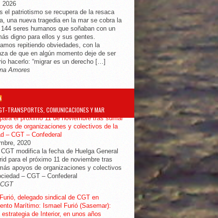
, 2026
s el patriotismo se recupera de la resaca
ra, una nueva tragedia en la mar se cobra la
e 144 seres humanos que soñaban con un
más digno para ellos y sus gentes.
amos repitiendo obviedades, con la
za de que en algún momento deje de ser
io hacerlo: “migrar es un derecho […]
na Amores
GT-TRANSPORTES, COMUNICACIONES Y MAR
ifica la fecha de Huelga General en
para el próximo 11 de noviembre tras sumar
yos de organizaciones y colectivos de la
ad – CGT – Confederal
embre, 2020
 CGT modifica la fecha de Huelga General
id para el próximo 11 de noviembre tras
ás apoyos de organizaciones y colectivos
ociedad – CGT – Confederal
-CGT
Furió, delegado sindical de CGT en
nto Marítimo: Ismael Furió (Sasemar):
 estrategia de Interior, en unos años