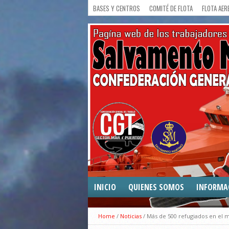
BASES Y CENTROS
COMITÉ DE FLOTA
FLOTA AER
INICIO
QUIENES SOMOS
INFORMA
COMUNICA
Home
/
Noticias
/
Más de 500 refugiados en el 
CONVENIO