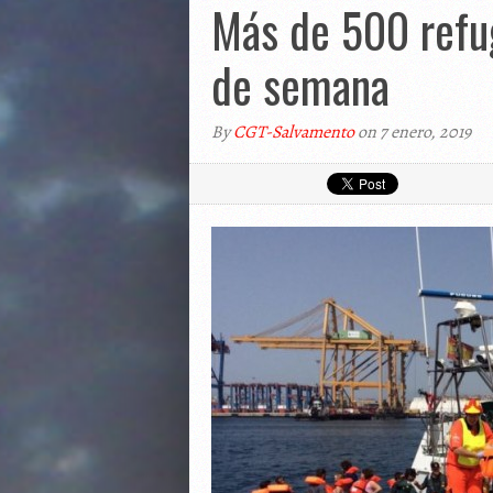
COMUNICAD
Más de 500 refug
SENTENCIA
COMUNICAD
CERTIFICAD
de semana
COMUNICAD
ESPECIALI
2016
COMUNICAD
COMUNICAD
By
CGT-Salvamento
on 7 enero, 2019
B.O.E