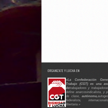
ORGANIZATE Y LUCHA EN:
«La Confederación Gene
Trabajo (CGT) es una aso
de
trabajadores y trabajadora
define anarcosindicalista, y p
de clase,
autónoma,
autoges
federalista, internaciona
libertaria.»