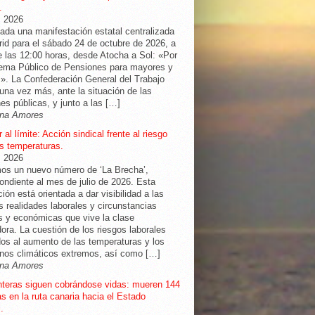
.
, 2026
da una manifestación estatal centralizada
id para el sábado 24 de octubre de 2026, a
de las 12:00 horas, desde Atocha a Sol: «Por
tema Público de Pensiones para mayores y
». La Confederación General del Trabajo
una vez más, ante la situación de las
es públicas, y junto a las […]
na Amores
 al límite: Acción sindical frente al riesgo
as temperaturas.
, 2026
os un nuevo número de ‘La Brecha’,
ondiente al mes de julio de 2026. Esta
ción está orientada a dar visibilidad a las
as realidades laborales y circunstancias
s y económicas que vive la clase
dora. La cuestión de los riesgos laborales
os al aumento de las temperaturas y los
nos climáticos extremos, así como […]
na Amores
nteras siguen cobrándose vidas: mueren 144
s en la ruta canaria hacia el Estado
.