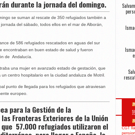
orán durante la jornada del domingo.
Salvam
perso
mingo se suman al rescate de 350 refugiados también a
jornada del sábado, todos ellos en el mar de Alborán,
Isma
ance de 586 refugiados rescatados en aguas del sur
Ismae
e encontraban en buen estado de salud y fueron
e
ión de Andalucía.
traba una mujer en avanzado estado de gestación, que
Sal
 un centro hospitalario en la ciudad andaluza de Motril.
resca
pal punto de llegada para los refugiados que atraviesan
inente europeo.
ea para la Gestión de la
S
las Fronteras Exteriores de la Unión
C
 que 57.000 refugiados utilizaron el
CGT lla
diterráneo para llegar a España, lo
pension