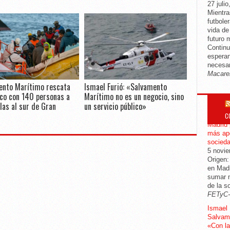
27 julio
Mientra
futbole
vida d
futuro 
Continu
esperan
necesar
Macare
ento Marítimo rescata
Ismael Furió: «Salvamento
co con 140 personas a
Marítimo no es un negocio, sino
las al sur de Gran
un servicio público»
C
CGT mod
Madrid 
más apo
socied
5 novi
Origen:
en Madr
sumar m
de la s
FETyC
Ismael 
Salvame
«Con la