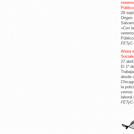
veremos
Público
29 sept
Origen:
Salvame
«Con la
veremos
Público
FETyC
Ahora 
Sociale
27 abri
El 1º d
Trabaja
desde q
Chicago
la poli
vemos c
laboral
FETyC