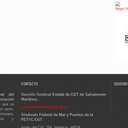
CONTACTO
SIGUENOS
ral del
Sección Sindical Estatal de CGT de Salvamento
ciación
Marítimo.
s que se
salvamentomaritimo@cgt.es
or tanto:
tionaria,
Sindicato Federal de Mar y Puertos de la
lista y
FETYC-CGT
Avda. del Cid, 154, Valencia, 46014