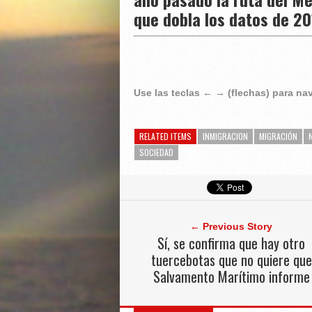
que dobla los datos de 20
Use las teclas ← → (flechas) para n
RELATED ITEMS
INMIGRACION
MIGRACIÓN
SOCIEDAD
← Previous Story
Sí, se confirma que hay otro
tuercebotas que no quiere que
Salvamento Marítimo informe