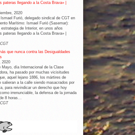
 pateras llegando a la Costa Brava» |
iembre, 2020
 Ismael Furió, delegado sindical de CGT en
nto Marítimo: Ismael Furió (Sasemar):
 estrategia de Interior, en unos años
 pateras llegando a la Costa Brava» |
-CGT
más que nunca contra las Desigualdades
s
l, 2020
e Mayo, día Internacional de la Clase
dora, ha pasado por muchas vicisitudes
ue, aquel lejano 1886, los mártires de
 salieran a la calle siendo masacrados por
cía, para reivindicar un derecho que hoy
omo irrenunciable, la defensa de la jornada
 de 8 horas…
-CGT