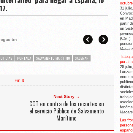
octubre
17.
31 julio
Convoca
en Madr
partir 
un Sis
jóvenes
(CGT), 
avegación
pension
Macare
Trabajar
NOTICIAS
PORTADA
SALVAMENTO MARÍTIMO
SASEMAR
por alt
28 julio
Lanzam
corresp
Pin It
publica
distint
sociale
Next Story →
trabaja
CGT en contra de los recortes en
asociad
fenóme
el servicio Público de Salvamento
Macare
Marítimo
Las fro
persona
español