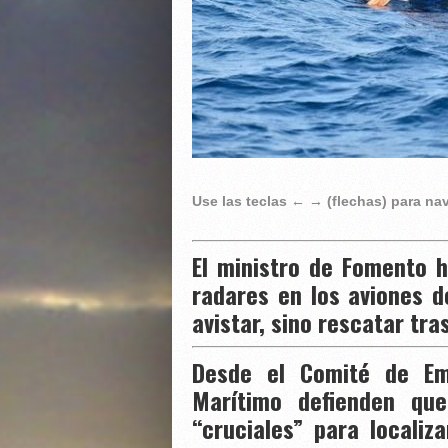
Use las teclas ← → (flechas) para n
El ministro de Fomento h
radares en los aviones 
avistar, sino rescatar tra
Desde el Comité de Em
Marítimo defienden qu
“cruciales” para localiz