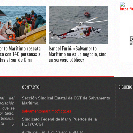
ento Marítimo rescata
Ismael Furió: «Salvamento
co con 140 personas a
Marítimo no es un negocio, sino
las al sur de Gran
un servicio público»
CONTACTO
SIGUENOS
ral del
Sección Sindical Estatal de CGT de Salvamento
ciación
Marítimo.
s que se
salvamentomaritimo@cgt.es
or tanto:
tionaria,
Sindicato Federal de Mar y Puertos de la
lista y
FETYC-CGT
Avda. del Cid, 154, Valencia, 46014