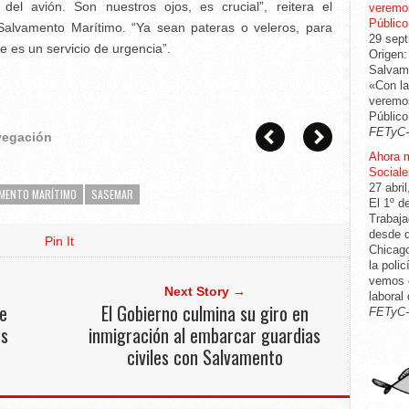
el avión. Son nuestros ojos, es crucial”, reitera el
veremos
Público
Salvamento Marítimo. “Ya sean pateras o veleros, para
29 sept
e es un servicio de urgencia”.
Origen:
Salvame
«Con la
veremos
Público
FETyC
avegación
Ahora 
Sociale
27 abri
MENTO MARÍTIMO
SASEMAR
El 1º d
Trabaja
desde q
Pin It
Chicago
la poli
vemos c
Next Story →
laboral
e
El Gobierno culmina su giro en
FETyC
us
inmigración al embarcar guardias
civiles con Salvamento