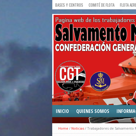
BASES Y CENTROS
COMITÉ DE FLOTA
FLOTA AER
INICIO
QUIENES SOMOS
INFORMA
COMUNICA
Home
/
Noticias
/
Trabajadores de Salvamento Ma
CONVENIO