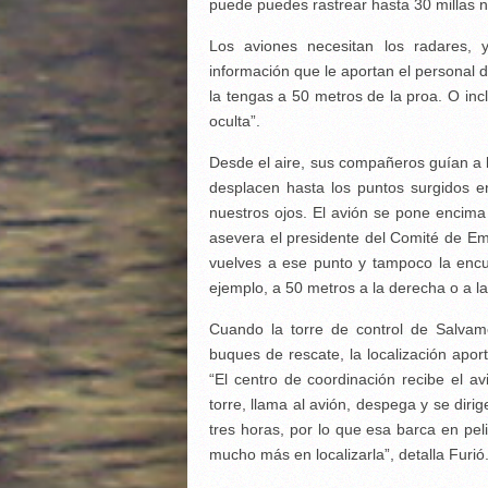
puede puedes rastrear hasta 30 millas n
Los aviones necesitan los radares,
información que le aportan el personal 
la tengas a 50 metros de la proa. O incl
oculta”.
Desde el aire, sus compañeros guían a 
desplacen hasta los puntos surgidos e
nuestros ojos. El avión se pone encima y
asevera el presidente del Comité de E
vuelves a ese punto y tampoco la encuen
ejemplo, a 50 metros a la derecha o a la
Cuando la torre de control de Salvam
buques de rescate, la localización aport
“El centro de coordinación recibe el 
torre, llama al avión, despega y se diri
tres horas, por lo que esa barca en peli
mucho más en localizarla”, detalla Furió