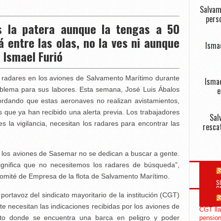
Salvam
perso
s la patera aunque la tengas a 50
á entre las olas, no la ves ni aunque
Isma
 Ismael Furió
de radares en los aviones de Salvamento Marítimo durante
Ismae
e
lema para sus labores. Esta semana, José Luis Ábalos
cordando que estas aeronaves no realizan avistamientos,
 que ya han recibido una alerta previa. Los trabajadores
Sal
 la vigilancia, necesitan los radares para encontrar las
resca
e los aviones de Sasemar no se dedican a buscar a gente.
ignifica que no necesitemos los radares de búsqueda”,
Comité de Empresa de la flota de Salvamento Marítimo.
S
C
ortavoz del sindicato mayoritario de la institución (CGT)
e necesitan las indicaciones recibidas por los aviones de
CGT lla
cto donde se encuentra una barca en peligro y poder
pension