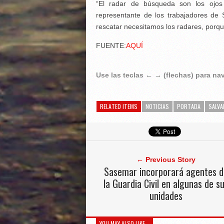
“El radar de búsqueda son los ojos d
representante de los trabajadores de 
rescatar necesitamos los radares, porqu
FUENTE:
AQUÍ
Use las teclas ← → (flechas) para n
RELATED ITEMS
NOTICIAS
PORTADA
SALVA
← Previous Story
Sasemar incorporará agentes d
la Guardia Civil en algunas de s
unidades
YOU MAY ALSO LIKE...