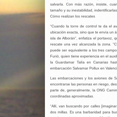
salvarla. Con más razón, insiste, cu
tamaño y su inestabilidad, indentificarlas
Cómo realizan los rescates
“Cuando la torre de control te da el a
ubicación exacta, sino que te envía un á
isla de Alborán”, enfatiza el portavoz, 
rescate una vez alcanzada la zona. “
puede ser equivalente a los tres campo
Furió, quien tiene experiencia en el aux
la Guardamar Talía en Canarias hast
embarcación Salvamar Pollux en Valenci
Las embarcaciones y los aviones de S
encontrarse las personas en riesgo, desp
parte de, generalmente, la ONG Cami
coordinadas aproximadas.
“Allí, van buscando por calles [imagina
dos millas. Es una barbaridad para bus