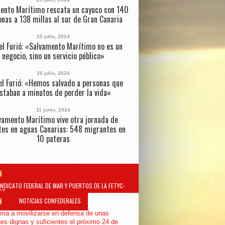
ento Marítimo rescata un cayuco con 140
nas a 138 millas al sur de Gran Canaria
25 julio, 2024
el Furió: «Salvamento Marítimo no es un
negocio, sino un servicio público»
25 julio, 2024
l Furió: «Hemos salvado a personas que
staban a minutos de perder la vida»
11 junio, 2024
vamento Marítimo vive otra jornada de
tes en aguas Canarias: 548 migrantes en
10 pateras
INDICATO FEDERAL DE MAR Y PUERTOS DE LA FETYC-
GT
NOTICIAS CONFEDERALES
ma a movilizarse en defensa de unas
es dignas y suficientes el próximo 24 de