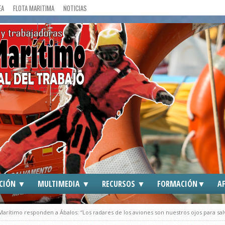
EA
FLOTA MARITIMA
NOTICIAS
CIÓN ▼
MULTIMEDIA ▼
RECURSOS ▼
FORMACIÓN▼
AF
DOS
CGT EN MEDIOS
ENLACES DE INTERES
CGT ►
rítimo responden a Ábalos: “Los radares de los aviones son nuestros ojos para salv
S
FOTOGRAFIAS
TRAFFIC