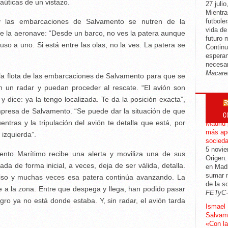
aúticas de un vistazo.
27 julio
Mientra
 y las embarcaciones de Salvamento se nutren de la
futbole
vida d
de la aeronave: “Desde un barco, no ves la patera aunque
futuro 
uso a uno. Si está entre las olas, no la ves. La patera se
Continu
esperan
necesar
Macare
la flota de las embarcaciones de Salvamento para que se
n un radar y puedan proceder al rescate. “El avión son
 dice: ya la tengo localizada. Te da la posición exacta”,
mpresa de Salvamento. “Se puede dar la situación de que
C
CGT mod
tras y la tripulación del avión te detalla que está, por
Madrid 
más apo
 izquierda”.
socied
5 novi
ento Marítimo recibe una alerta y moviliza una de sus
Origen:
ada de forma inicial, a veces, deja de ser válida, detalla.
en Madr
sumar m
aviso y muchas veces esa patera continúa avanzando. La
de la s
ge a la zona. Entre que despega y llega, han podido pasar
FETyC
gro ya no está donde estaba. Y, sin radar, el avión tarda
Ismael 
.
Salvame
«Con la