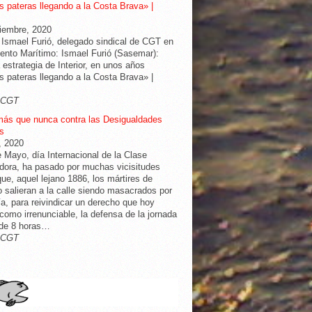
 pateras llegando a la Costa Brava» |
iembre, 2020
 Ismael Furió, delegado sindical de CGT en
nto Marítimo: Ismael Furió (Sasemar):
 estrategia de Interior, en unos años
 pateras llegando a la Costa Brava» |
-CGT
más que nunca contra las Desigualdades
s
l, 2020
e Mayo, día Internacional de la Clase
dora, ha pasado por muchas vicisitudes
ue, aquel lejano 1886, los mártires de
 salieran a la calle siendo masacrados por
cía, para reivindicar un derecho que hoy
omo irrenunciable, la defensa de la jornada
 de 8 horas…
-CGT