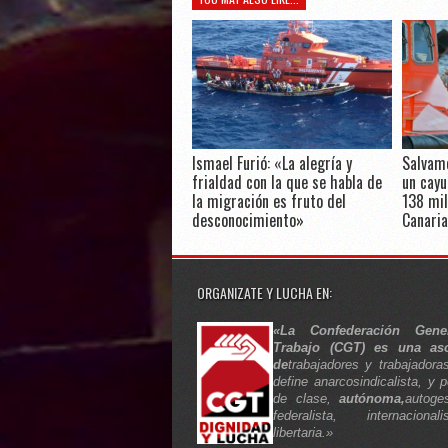
Ismael Furió: «La alegría y
Salvam
frialdad con la que se habla de
un cayu
la migración es fruto del
138 mil
desconocimiento»
Canaria
ORGANIZATE Y LUCHA EN:
«La Confederación Gene
Trabajo (CGT) es una aso
de
trabajadores y trabajadora
define anarcosindicalista, y p
de clase,
autónoma,
autoges
federalista, internaciona
libertaria.»