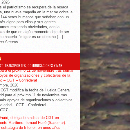
, 2026
s el patriotismo se recupera de la resaca
ra, una nueva tragedia en la mar se cobra la
e 144 seres humanos que soñaban con un
más digno para ellos y sus gentes.
amos repitiendo obviedades, con la
za de que en algún momento deje de ser
io hacerlo: “migrar es un derecho […]
na Amores
GT-TRANSPORTES, COMUNICACIONES Y MAR
ifica la fecha de Huelga General en
para el próximo 11 de noviembre tras sumar
yos de organizaciones y colectivos de la
ad – CGT – Confederal
embre, 2020
 CGT modifica la fecha de Huelga General
id para el próximo 11 de noviembre tras
ás apoyos de organizaciones y colectivos
ociedad – CGT – Confederal
-CGT
Furió, delegado sindical de CGT en
nto Marítimo: Ismael Furió (Sasemar):
 estrategia de Interior, en unos años