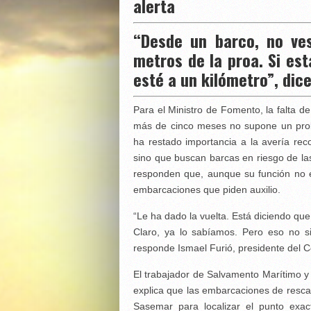
alerta
“Desde un barco, no ve
metros de la proa. Si est
esté a un kilómetro”, dice
Para el Ministro de Fomento, la falta 
más de cinco meses no supone un prob
ha restado importancia a la avería re
sino que buscan barcas en riesgo de las
responden que, aunque su función no es
embarcaciones que piden auxilio.
“Le ha dado la vuelta. Está diciendo qu
Claro, ya lo sabíamos. Pero eso no s
responde Ismael Furió, presidente del 
El trabajador de Salvamento Marítimo y p
explica que las embarcaciones de rescat
Sasemar para localizar el punto exa