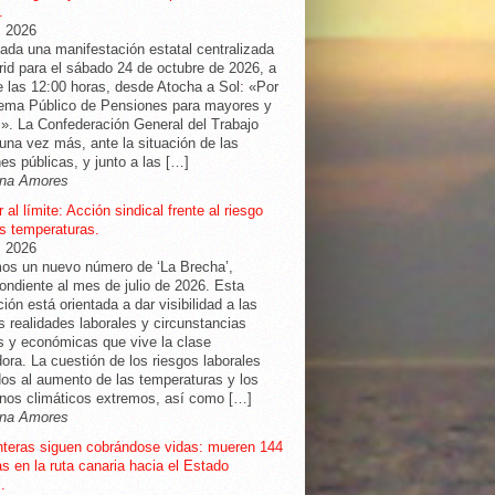
.
, 2026
da una manifestación estatal centralizada
id para el sábado 24 de octubre de 2026, a
de las 12:00 horas, desde Atocha a Sol: «Por
tema Público de Pensiones para mayores y
». La Confederación General del Trabajo
una vez más, ante la situación de las
es públicas, y junto a las […]
na Amores
 al límite: Acción sindical frente al riesgo
as temperaturas.
, 2026
os un nuevo número de ‘La Brecha’,
ondiente al mes de julio de 2026. Esta
ción está orientada a dar visibilidad a las
as realidades laborales y circunstancias
s y económicas que vive la clase
dora. La cuestión de los riesgos laborales
os al aumento de las temperaturas y los
nos climáticos extremos, así como […]
na Amores
nteras siguen cobrándose vidas: mueren 144
s en la ruta canaria hacia el Estado
.