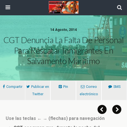
14 Agosto, 2014
CGT Denuncia La Falta De Personal
Para Rescatar Inmigrantes En
Salvamento Marítimo
Compartir
Publicar en
Pin
Correo
SMS
Twitter
electrónico
Use las teclas ← → (flechas) para navegación