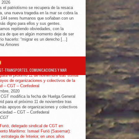
, 2026
s el patriotismo se recupera de la resaca
ra, una nueva tragedia en la mar se cobra la
e 144 seres humanos que soñaban con un
más digno para ellos y sus gentes.
amos repitiendo obviedades, con la
za de que en algún momento deje de ser
io hacerlo: “migrar es un derecho […]
na Amores
GT-TRANSPORTES, COMUNICACIONES Y MAR
ifica la fecha de Huelga General en
para el próximo 11 de noviembre tras sumar
yos de organizaciones y colectivos de la
ad – CGT – Confederal
embre, 2020
 CGT modifica la fecha de Huelga General
id para el próximo 11 de noviembre tras
ás apoyos de organizaciones y colectivos
ociedad – CGT – Confederal
-CGT
Furió, delegado sindical de CGT en
nto Marítimo: Ismael Furió (Sasemar):
 estrategia de Interior, en unos años