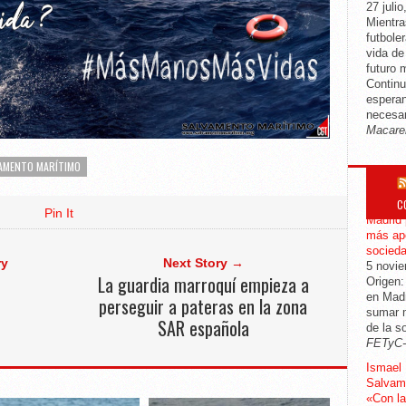
27 julio
Mientra
futbole
vida d
futuro 
Continu
esperan
necesar
Macare
AMENTO MARÍTIMO
C
CGT mod
Pin It
Madrid 
más apo
socied
ry
Next Story →
5 novi
La guardia marroquí empieza a
Origen:
en Madr
perseguir a pateras en la zona
sumar m
SAR española
de la s
FETyC
Ismael 
Salvame
«Con la