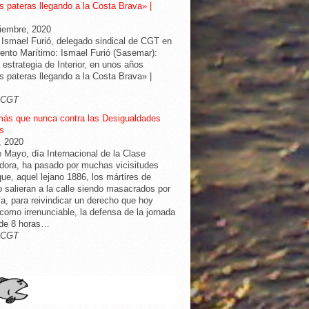
 pateras llegando a la Costa Brava» |
iembre, 2020
 Ismael Furió, delegado sindical de CGT en
nto Marítimo: Ismael Furió (Sasemar):
 estrategia de Interior, en unos años
 pateras llegando a la Costa Brava» |
-CGT
más que nunca contra las Desigualdades
s
l, 2020
e Mayo, día Internacional de la Clase
dora, ha pasado por muchas vicisitudes
ue, aquel lejano 1886, los mártires de
 salieran a la calle siendo masacrados por
cía, para reivindicar un derecho que hoy
omo irrenunciable, la defensa de la jornada
 de 8 horas…
-CGT