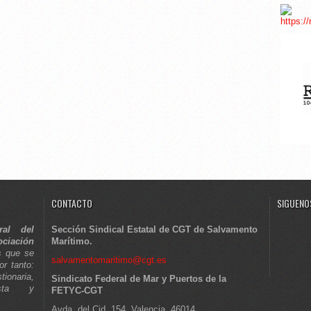
CONTACTO
SIGUENOS
ral del
Sección Sindical Estatal de CGT de Salvamento
ciación
Marítimo.
s que se
salvamentomaritimo@cgt.es
or tanto:
tionaria,
Sindicato Federal de Mar y Puertos de la
lista y
FETYC-CGT
Avda. del Cid, 154, Valencia, 46014