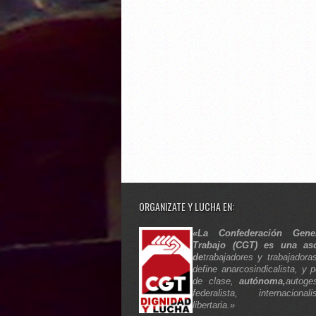
ORGANIZATE Y LUCHA EN:
«La Confederación Gene
Trabajo (CGT) es una aso
de
trabajadores y trabajadora
define anarcosindicalista, y p
de clase,
autónoma,
autoges
federalista, internaciona
libertaria.»