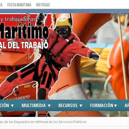
EA
FLOTA MARITIMA
NOTICIAS
CIÓN ▼
MULTIMEDIA ▼
RECURSOS ▼
FORMACIÓN▼
AF
DOS
CGT EN MEDIOS
ENLACES DE INTERES
CGT ►
 de los Diputados en defensa de los Servicios Públicos
S
FOTOGRAFIAS
TRAFFIC