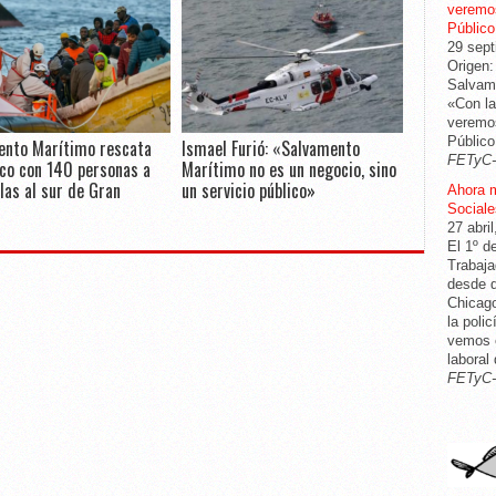
veremos
Público
29 sept
Origen:
Salvame
«Con la
veremos
Público
ento Marítimo rescata
Ismael Furió: «Salvamento
FETyC
co con 140 personas a
Marítimo no es un negocio, sino
las al sur de Gran
un servicio público»
Ahora 
Sociale
27 abri
El 1º d
Trabaja
desde q
Chicago
la poli
vemos c
laboral
FETyC