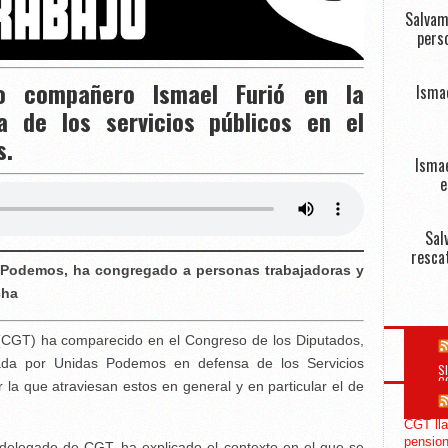
Salvam
perso
ro compañero Ismael Furió en la
Isma
a de los servicios públicos en el
s.
Ismae
e
Sal
resca
 Podemos, ha congregado a personas trabajadoras y
cha
(CGT) ha comparecido en el Congreso de los Diputados,
ada por Unidas Podemos en defensa de los Servicios
S
C
or la que atraviesan estos en general y en particular el de
CGT lla
pension
 delegado de CGT, ha explicado el contexto en el que se