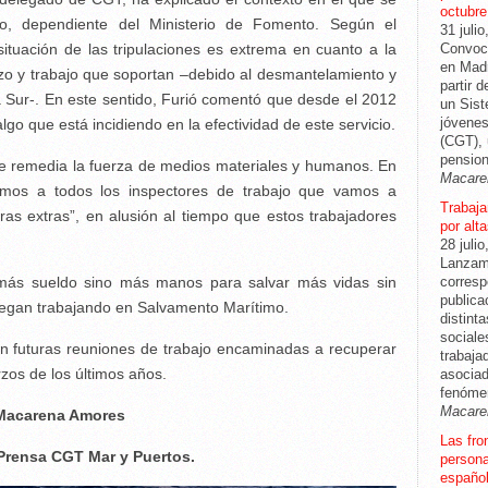
octubre
co, dependiente del Ministerio de Fomento. Según el
31 julio
 situación de las tripulaciones es extrema en cuanto a la
Convoca
en Madr
rzo y trabajo que soportan –debido al desmantelamiento y
partir 
ra Sur-. En este sentido, Furió comentó que desde el 2012
un Sis
jóvenes
go que está incidiendo en la efectividad de este servicio.
(CGT), 
pension
 se remedia la fuerza de medios materiales y humanos. En
Macare
tamos a todos los inspectores de trabajo que vamos a
Trabajar
ras extras”, en alusión al tiempo que estos trabajadores
por alt
28 julio
Lanzam
más sueldo sino más manos para salvar más vidas sin
corresp
publica
juegan trabajando en Salvamento Marítimo.
distint
sociale
an futuras reuniones de trabajo encaminadas a recuperar
trabaja
erzos de los últimos años.
asociad
fenóme
Macare
Macarena Amores
Las fro
Prensa CGT Mar y Puertos.
persona
español