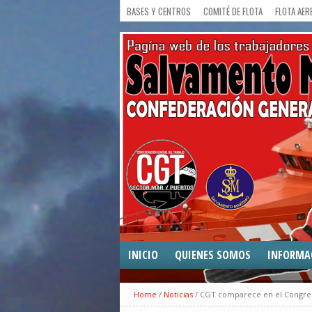
BASES Y CENTROS
COMITÉ DE FLOTA
FLOTA AER
INICIO
QUIENES SOMOS
INFORMA
COMUNICA
Home
/
Noticias
/
CGT comparece en el Congreso
CONVENIO