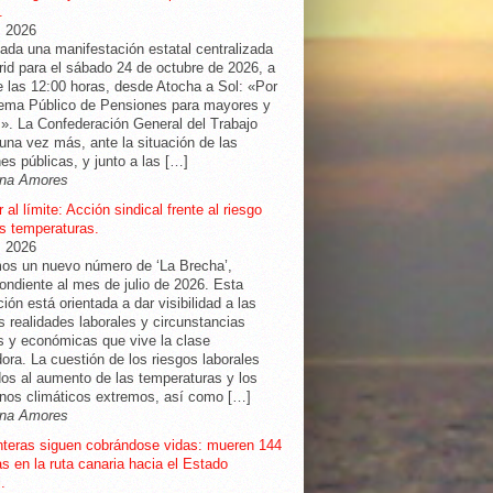
.
, 2026
da una manifestación estatal centralizada
id para el sábado 24 de octubre de 2026, a
de las 12:00 horas, desde Atocha a Sol: «Por
tema Público de Pensiones para mayores y
». La Confederación General del Trabajo
una vez más, ante la situación de las
es públicas, y junto a las […]
na Amores
 al límite: Acción sindical frente al riesgo
as temperaturas.
, 2026
os un nuevo número de ‘La Brecha’,
ondiente al mes de julio de 2026. Esta
ción está orientada a dar visibilidad a las
as realidades laborales y circunstancias
s y económicas que vive la clase
dora. La cuestión de los riesgos laborales
os al aumento de las temperaturas y los
nos climáticos extremos, así como […]
na Amores
nteras siguen cobrándose vidas: mueren 144
s en la ruta canaria hacia el Estado
.