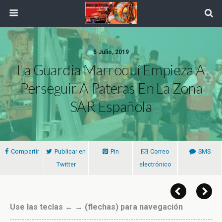
5 Julio, 2019
La Guardia Marroquí Empieza A
Perseguir A Pateras En La Zona
SAR Española
Compartir
Publicar en
Pin
Correo
SMS
Twitter
electrónico
Use las teclas ← → (flechas) para navegación