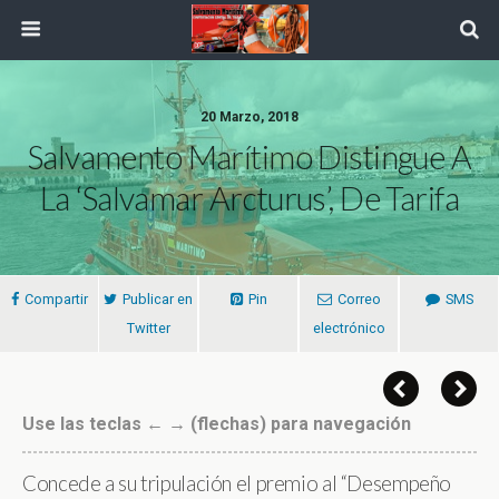
20 Marzo, 2018
Salvamento Marítimo Distingue A
La ‘Salvamar Arcturus’, De Tarifa
Compartir
Publicar en
Pin
Correo
SMS
Twitter
electrónico
Use las teclas ← → (flechas) para navegación
Concede a su tripulación el premio al “Desempeño