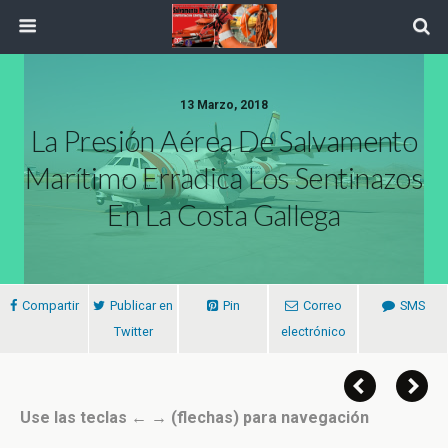
13 Marzo, 2018
La Presión Aérea De Salvamento
Marítimo Erradica Los Sentinazos
En La Costa Gallega
Compartir
Publicar en
Pin
Correo
SMS
Twitter
electrónico
Use las teclas ← → (flechas) para navegación