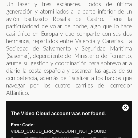
Un láser y tres escáneres. Todos de última
generación y atornillados a la parte inferior de un
avión bautizado Rosalía de Castro. Tiene la
particularidad de volar de noche, algo que lo hace
casi único en Europa y que comparte con sus dos
hermanos, repartidos entre Valencia y Canarias. La
Sociedad de Salvamento y Seguridad Marítima
(Sasemar), dependiente del Ministerio de Fomento,
asume su gestión y coordinación para sobrevolar a
diario la costa española y escanear las aguas de su
competencia, además de fiscalizar a los barcos que
navegan por los cuatro carriles del corredor
Atlántico.