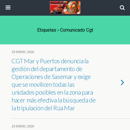
Etiquetas › Comunicado Cgt
29 ENERO, 2020
CGT Mar y Puertos denuncia la
gestión del departamento de
Operaciones de Sasemar y exige
que se movilicen todas las
unidades posibles en la zona para
hacer más efectiva la búsqueda de
la tripulación del Rúa Mar
23 ENERO, 2020