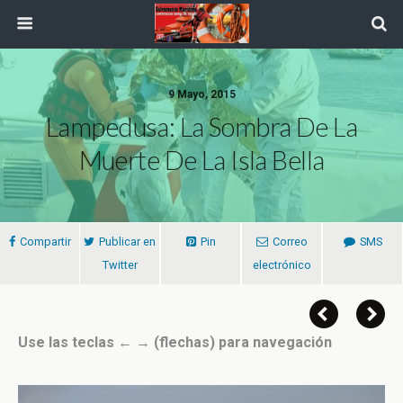
9 Mayo, 2015
Lampedusa: La Sombra De La
Muerte De La Isla Bella
Compartir
Publicar en
Pin
Correo
SMS
Twitter
electrónico
Use las teclas ← → (flechas) para navegación